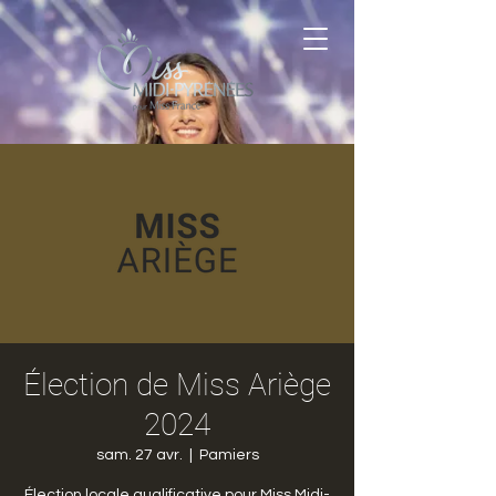
Élection de Miss Ariège
2024
sam. 27 avr.
  |  
Pamiers
Élection locale qualificative pour Miss Midi-