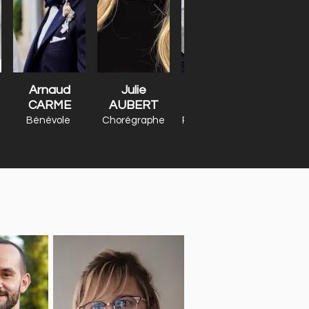
Arnaud
Julie
Cindy
CARME
AUBERT
TRIAIRE
Bénévole
Chorégraphe
Présentatrice /
coach