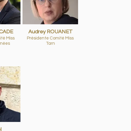
RCADE
Audrey ROUANET
té Miss
Présidente Comité Miss
énées
Tarn
l