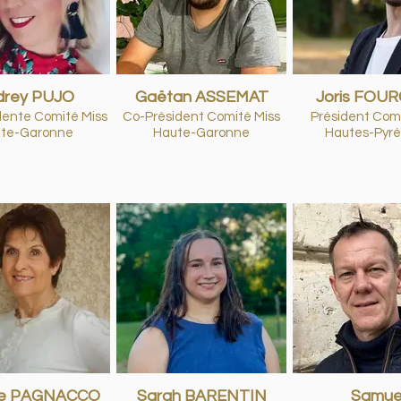
drey PUJO
Gaëtan ASSEMAT
Joris FOU
dente Comité Miss
Co-Président Comité Miss
Président Comi
te-Garonne
Haute-Garonne
Hautes-Pyr
le PAGNACCO
Sarah BARENTIN
Samue