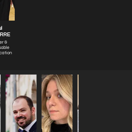
l
RRE
er &
sable
cation