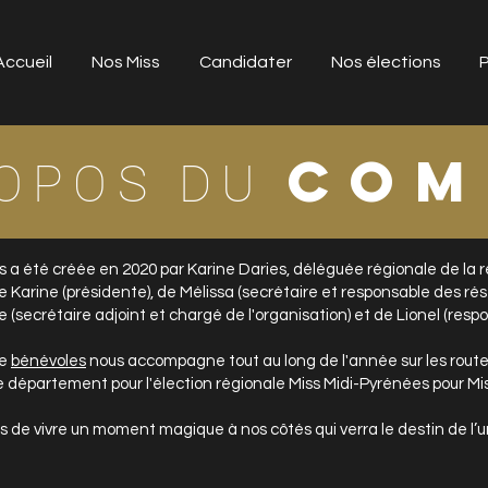
Accueil
Nos Miss
Candidater
Nos élections
P
COM
ROPOS DU
s a été créée en 2020 par Karine Daries, déléguée régionale de la 
Karine (présidente), de Mélissa (secrétaire et responsable des résea
secrétaire adjoint et chargé de l'organisation) et de Lionel (respo
de
bénévoles
nous accompagne tout au long de l'année sur les route
e département pour l'élection régionale Miss Midi-Pyrénées pour Mi
 de vivre un moment magique à nos côtés qui verra le destin de l’un