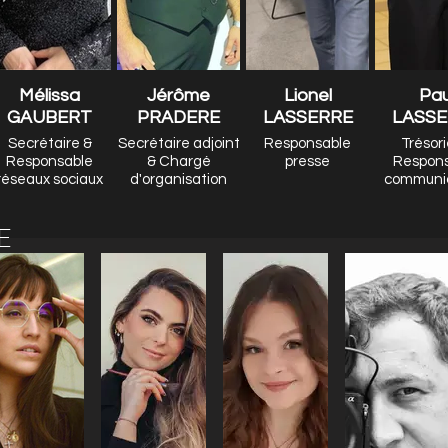
Mélissa
Jérôme
Lionel
Pau
GAUBERT
PRADERE
LASSERRE
LASSE
Secrétaire &
Secrétaire adjoint
Responsable
Trésori
Responsable
& Chargé
presse
Respon
réseaux sociaux
d'organisation
communi
E