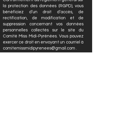
la protection des données (RGPD), vous
bénéficiez d’un droit d’accès, de
rectification, de modification et de
suppression concernant vos données
personnelles collectés sur le site du
Comité Miss Midi-Pyrénées. Vous pouvez
exercer ce droit en envoyant un courriel à
comitemissmidipyrenees@gmail.com
.
La collecte de données personnelles est
effectuée en vue de gérer vos
demandes d’inscription pour Miss Midi-
Pyrénées.
Les informations et données sont
conservées pendant 2 ans.
Les informations collectées sont à
l’usage exclusif du Comité Miss Midi-
Pyrénées.
A propos des Cookies
Comité Miss Midi-Pyrénées peut-être