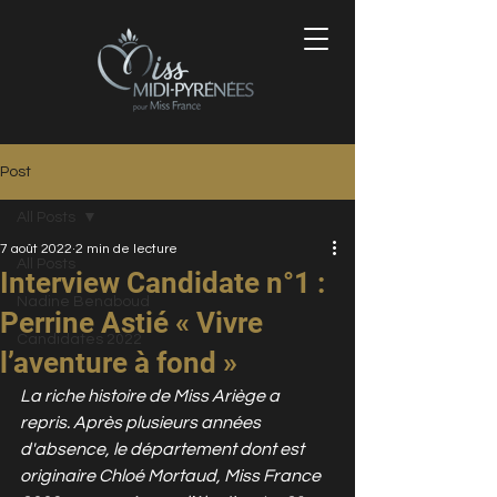
Post
All Posts
7 août 2022
2 min de lecture
All Posts
Interview Candidate n°1 :
Nadine Benaboud
Perrine Astié « Vivre
Candidates 2022
l’aventure à fond »
La riche histoire de Miss Ariège a 
repris. Après plusieurs années 
d'absence, le département dont est 
originaire Chloé Mortaud, Miss France 