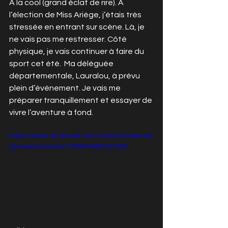
À la cool (grand éclat de rire). À 
l’élection de Miss Ariège, j’étais très 
stressée en entrant sur scène. Là, je 
ne vais pas me restresser. Côté 
physique, je vais continuer à faire du 
sport cet été.  Ma déléguée 
départementale, Lauralou, à prévu 
plein d’événement. Je vais me 
préparer tranquillement et essayer de 
vivre l’aventure à fond.
https://www.facebook.com/comitemissmidi
pyrenees/videos/758944665423905