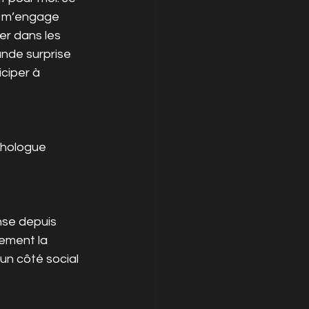
e m’engage 
er dans les 
nde surprise 
ciper à 
chologue 
nse depuis 
ement la 
 un côté social 