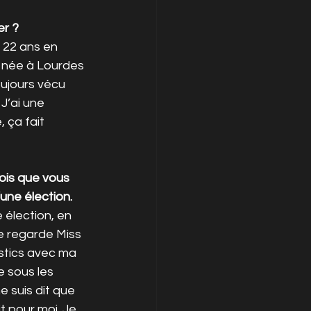
er ?
s 22 ans en 
 née à Lourdes 
oujours vécu 
J’ai une 
 ça fait 
ois que vous 
une élection.
e élection, en 
je regarde Miss 
stics avec ma 
e sous les 
 suis dit que 
it pour moi. Je 