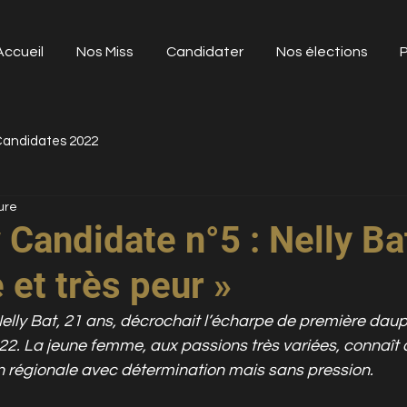
Accueil
Nos Miss
Candidater
Nos élections
P
andidates 2022
ure
 Candidate n°5 : Nelly Ba
 et très peur »
Nelly Bat, 21 ans, décrochait l’écharpe de première daup
. La jeune femme, aux passions très variées, connaît d
on régionale avec détermination mais sans pression.  