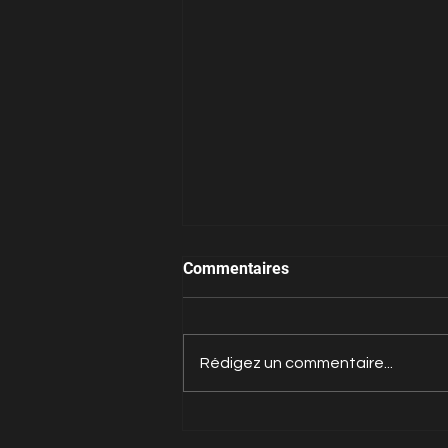
Commentaires
Rédigez un commentaire...
Interview Candidate n°16 :
Camille Abdallah « Des