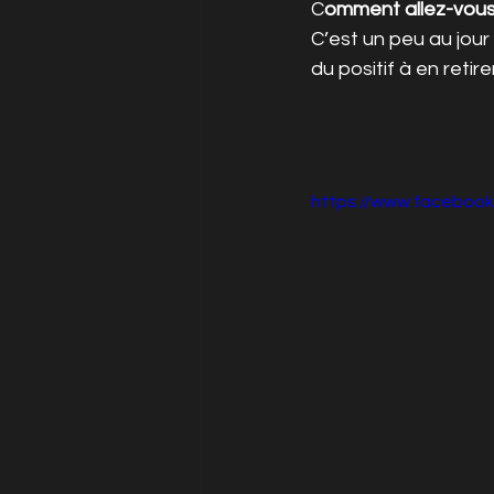
C
omment allez-vous 
C’est un peu au jour 
du positif à en retire
https://www.faceboo